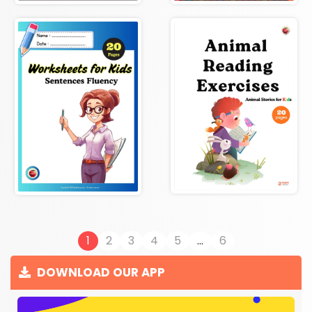
1
2
3
4
5
...
6
DOWNLOAD OUR APP