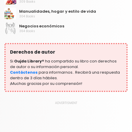
309 Books
Manualidades, hogar y estilo de vida
304 Books
Negocios económicos
364 Books
Niños y adultos jóvenes
306 Books
Derechos de autor
Preparación para el examen
304 Books
Si
Oujda Library®
ha compartido su libro con derechos
de autor o su información personal.
Contáctenos
para informarnos.. Recibirá una respuesta
dentro de 3 días hábiles.
¡Muchas gracias por su comprensión!
ADVERTISMENT