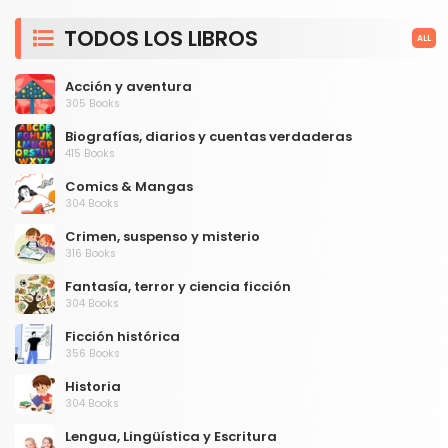
TODOS LOS LIBROS
ALL
Acción y aventura
305 Books
Biografías, diarios y cuentas verdaderas
415 Books
Comics & Mangas
304 Books
Crimen, suspenso y misterio
316 Books
Fantasía, terror y ciencia ficción
304 Books
Ficción histórica
356 Books
Historia
304 Books
Lengua, Lingüística y Escritura