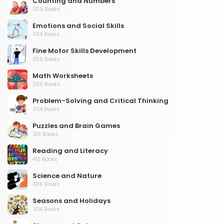
Counting and Numbers
309 Books
Emotions and Social Skills
304 Books
Fine Motor Skills Development
356 Books
Math Worksheets
305 Books
Problem-Solving and Critical Thinking
304 Books
Puzzles and Brain Games
316 Books
Reading and Literacy
415 Books
Science and Nature
306 Books
Seasons and Holidays
304 Books