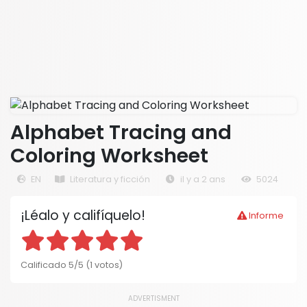
Alphabet Tracing and
Coloring Worksheet
EN
Literatura y ficción
il y a 2 ans
5024
¡Léalo y califíquelo!
Informe
Calificado 5/5 (1 votos)
ADVERTISMENT