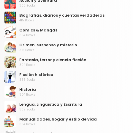
Acción y aventura
305 Books
Biografías, diarios y cuentas verdaderas
415 Books
Comics & Mangas
304 Books
Crimen, suspenso y misterio
316 Books
Fantasía, terror y ciencia ficción
304 Books
Ficción histórica
356 Books
Historia
304 Books
Lengua, Lingüística y Escritura
309 Books
Manualidades, hogar y estilo de vida
304 Books