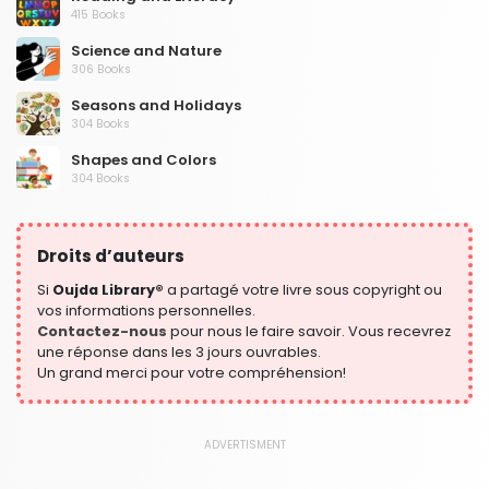
415 Books
Science and Nature
306 Books
Seasons and Holidays
304 Books
Shapes and Colors
304 Books
Social Studies and Geography
304 Books
Droits d’auteurs
Writing and Handwriting Practice
364 Books
Si
Oujda Library®
a partagé votre livre sous copyright ou
vos informations personnelles.
Contactez-nous
pour nous le faire savoir. Vous recevrez
une réponse dans les 3 jours ouvrables.
Un grand merci pour votre compréhension!
ADVERTISMENT