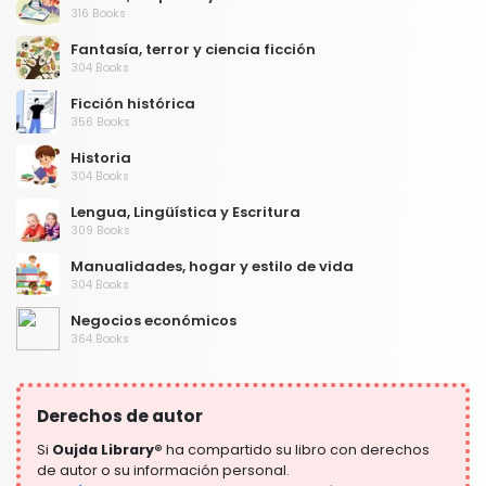
316 Books
Fantasía, terror y ciencia ficción
304 Books
Ficción histórica
356 Books
Historia
304 Books
Lengua, Lingüística y Escritura
309 Books
Manualidades, hogar y estilo de vida
304 Books
Negocios económicos
364 Books
Niños y adultos jóvenes
306 Books
Derechos de autor
Preparación para el examen
304 Books
Si
Oujda Library®
ha compartido su libro con derechos
de autor o su información personal.