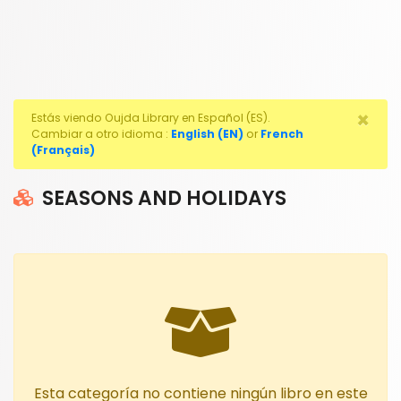
×
Estás viendo Oujda Library en Español (ES).
Cambiar a otro idioma :
English (EN)
or
French
(Français)
SEASONS AND HOLIDAYS
Esta categoría no contiene ningún libro en este