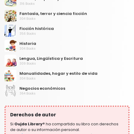
316 Books
Fantasía, terror y ciencia ficción
304 Books
Ficción histórica
356 Books
Historia
304 Books
Lengua, Lingüística y Escritura
309 Books
Manualidades, hogar y estilo de vida
304 Books
Negocios económicos
364 Books
Niños y adultos jóvenes
306 Books
Derechos de autor
Preparación para el examen
304 Books
Si
Oujda Library®
ha compartido su libro con derechos
de autor o su información personal.