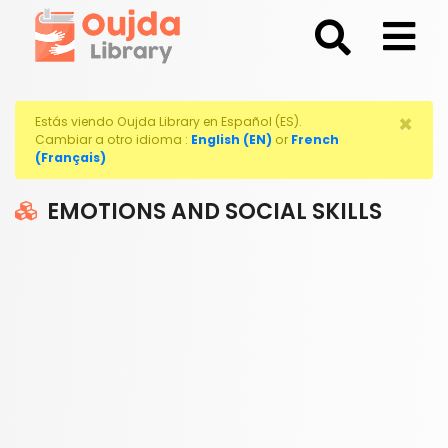
;
×
Estás viendo Oujda Library en Español (ES).
Cambiar a otro idioma :
English (EN)
or
French
(Français)
EMOTIONS AND SOCIAL SKILLS