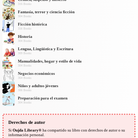
316 Books
Fantasía, terror y ciencia ficción
304 Books
Ficción histórica
356 Books
Historia
304 Books
Lengua, Lingüística y Escritura
309 Books
Manualidades, hogar y estilo de vida
304 Books
Negocios económicos
364 Books
Niños y adultos jóvenes
306 Books
Preparación para el examen
304 Books
Derechos de autor
Si
Oujda Library®
ha compartido su libro con derechos de autor o su
información personal.